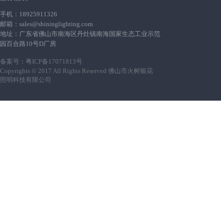
手机：18925911326
邮箱：sales@shininglighting.com
地址：广东省佛山市南海区丹灶镇南海国家生态工业示范
园百合路10号D厂房
备案号：
粤ICP备17071813号
Copyrights © 2017 All Rights Reserved 佛山市火树银花
照明科技有限公司