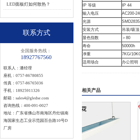
LED面板灯如何散热？
IP 等级
IP 44
输入电压
AC200-24
光源
SMD2835
安装方式
吊装/吸顶
联系方式
显色指数
＞80
寿命
50000h
全国服务热线：
净重
7KG/10K
18927767560
适用场合
办公照明
联系人：潘经理
座机：0757-86780855
传真：0757-86765036
相关产品
手机：18925911326
邮箱：
sales4@gledse.com
咨询热线：400-091-0027
地址：广东省佛山市南海区丹灶镇南
海国家生态工业示范园百合路10号D
厂房