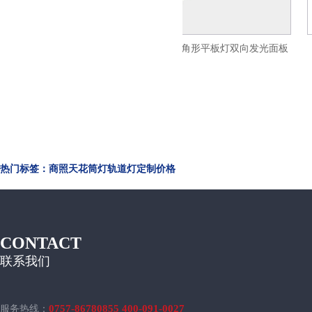
光平板灯led超薄面
火树银花照明三角形平板灯双向发光面板
1200
灯LED办公吊线灯ds33
热门标签：商照天花筒灯轨道灯定制价格
CONTACT
联系我们
0757-86780855 400-091-0027
服务热线：