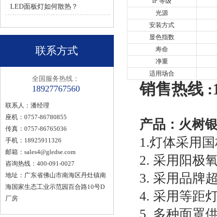
IP 等级
LED面板灯如何散热？
光源
安装方式
显色指数
联系方式
寿命
净重
适用场合
全国服务热线：
销售热线 :1
18927767560
联系人：潘经理
座机：0757-86780855
产品：火树银
传真：0757-86765036
1.灯体采用国
手机：18925911326
邮箱：
sales4@gledse.com
2. 采用阳
咨询热线：400-091-0027
3. 采用品牌
地址：广东省佛山市南海区丹灶镇南
海国家生态工业示范园百合路10号D
4. 采用等
厂房
5. 多种面