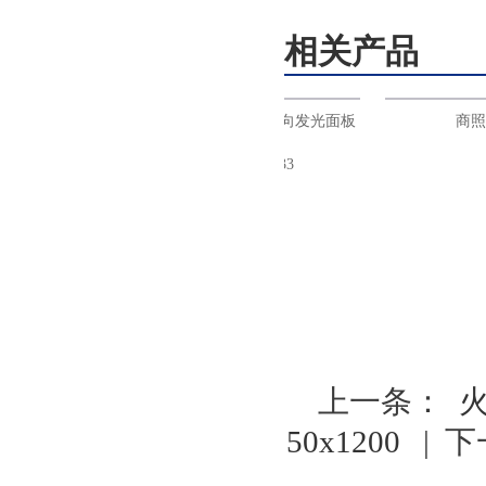
相关产品
面
商照天花筒
火树银花照明三角形平板灯双向发光面板
灯LED办公吊线灯ds33
上一条：
50x1200
| 