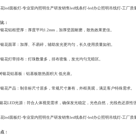
花led面板灯-专业室内照明生产研发销售led线条灯-led办公照明吊线灯-工厂质
对比：
火树银花铝框壁厚：厚度平均1.2mm，加厚坚固耐磨，散热效果更佳。
火树银花面罩：加厚、不易碎，辅助发光更均匀，长久使用质量如初。
火树银花灯带排布：灯珠数量多，排布密集，发光均匀无暗区。
树银花铝基板：铝基板散热面积大 低光衰。
火树银花产品：制非标尺寸居多，常规尺寸兼有，外框美观，满足客户特殊需求。
树银花LED光源：符合人体视觉需求，确保发光稳定，光色自然，光线色还原性
花led面板灯-专业室内照明生产研发销售led线条灯-led办公照明吊线灯-工厂质
卖点：