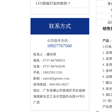
LED面板灯如何散热？
显
适
联系方式
销售热
全国服务热线：
产品：
18927767560
1.灯
2. 
联系人：潘经理
3. 
座机：0757-86780855
4. 
传真：0757-86765036
5. 
手机：18925911326
6. 
邮箱：
sales4@gledse.com
7. 
咨询热线：400-091-0027
8. 发
地址：广东省佛山市南海区丹灶镇南
9. 
海国家生态工业示范园百合路10号D
10.
厂房
产品