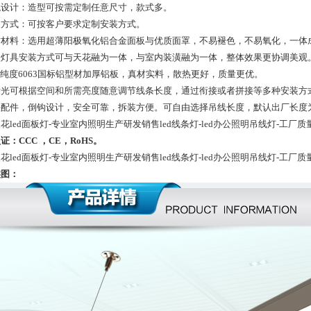
外观设计：造型可按需定制任意尺寸，款式多。
安装方式：可按客户要求定制安装方式。
优质材料：选用超薄阳极氧化铝合金面板与优质面罩，不易褪色，不易氧化，一
对款灯具安装方式可与天花融为一体，与室内装潢融为一体，整体效果更协调美观
98%纯度6063国标铝型材加厚铝板，真材实料，散热更好，质量更优。
直发光可根据空间和所需亮度随意调节线条长度，通过衔接或者拼接等多种安装方
线头配件，倒钩设计，安全可靠，拆装方便。可自由选择吊线长度，默认出厂长度
花led面板灯-专业室内照明生产研发销售led线条灯-led办公照明吊线灯-工厂质
证：CCC ，CE，RoHS。
花led面板灯-专业室内照明生产研发销售led线条灯-led办公照明吊线灯-工厂质
实图：