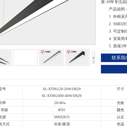
发-10年专注
产品说明
1. 外框
2. SM
3. 可定
4. 安装
5. 质保
联系我
型号
SL-XT06120-20W-DS29
尺寸
SL-XT062400-40W-DS29
功率
20/40w
光效
P 等级
IP20
颜色
光源
SMD2835
认证
装方式
吊装/吸顶
色温