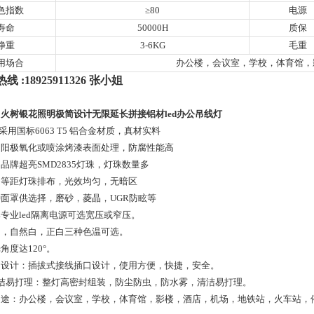
色指数
≥80
电源
寿命
50000H
质保
净重
3-6KG
毛重
用场合
办公楼，会议室，学校，体育馆，
线 :18925911326 张小姐
火树银花照明极简设计无限延长拼接铝材led办公吊线灯
体采用国标6063 T5 铝合金材质，真材实料
采用阳极氧化或喷涂烤漆表面处理，防腐性能高
采用品牌超亮SMD2835灯珠，灯珠数量多
采用等距灯珠排布，光效均匀，无暗区
多种面罩供选择，磨砂，菱晶，UGR防眩等
品牌专业led隔离电源可选宽压或窄压。
暖白，自然白，正白三种色温可选。
光角度达120°。
插口设计：插拔式接线插口设计，使用方便，快捷，安全。
 清洁易打理：整灯高密封组装，防尘防虫，防水雾，清洁易打理。
用途：办公楼，会议室，学校，体育馆，影楼，酒店，机场，地铁站，火车站，