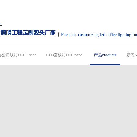
【
Focus on customizing led office lighting fo
办公吊线灯LED linear
LED面板灯LED panel
产品Products
新闻N