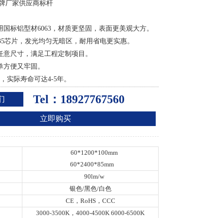
品牌厂家供应商标杆
：
采用国标铝型材6063，材质更坚固，表面更美观大方。
D2835芯片，发光均匀无暗区，耐用省电更实惠。
制任意尺寸，满足工程定制项目。
简单方便又牢固。
2年，实际寿命可达4-5年。
Tel：18927767560
们
立即购买
60*1200*100mm
60*2400*85mm
90lm/w
银色/黑色/白色
CE，RoHS，CCC
3000-3500K，4000-4500K 6000-6500K