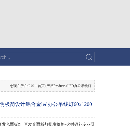
您现在所在位置：
首页
»
产品Products
»
LED办公吊线灯
极简设计铝合金led办公吊线灯60x1200
直发光面板灯_直发光面板灯批发价格-火树银花专业研