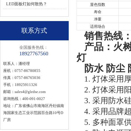
LED面板灯如何散热？
显色指数
寿命
净重
适用场合
联系方式
销售热线：1
产品：火树
全国服务热线：
18927767560
灯
联系人：潘经理
防水 防尘
座机：0757-86780855
1. 灯体采用厚
传真：0757-86765036
手机：18925911326
2. 灯体采
邮箱：
sales4@gledse.com
3. 采用防
咨询热线：400-091-0027
地址：广东省佛山市南海区丹灶镇南
4. 采用品
海国家生态工业示范园百合路10号D
厂房
5. 多种面