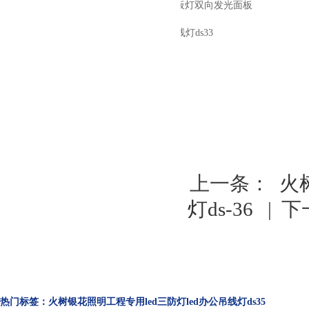
d超薄面
火树银花照明三角形平板灯双向发光面板
商照
灯LED办公吊线灯ds33
上一条：
火
灯ds-36
| 
热门标签：火树银花照明工程专用led三防灯led办公吊线灯ds35