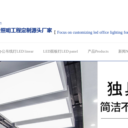
【
Focus on customizing led office lighting fo
办公吊线灯LED linear
LED面板灯LED panel
产品Products
新闻N