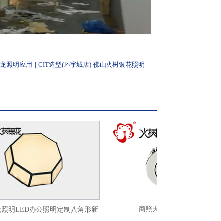
龙照明应用｜CIT造型(环宇城店)-佛山火树银花照明
商照天花筒灯轨道灯SL
ED办公照明定制八角形新