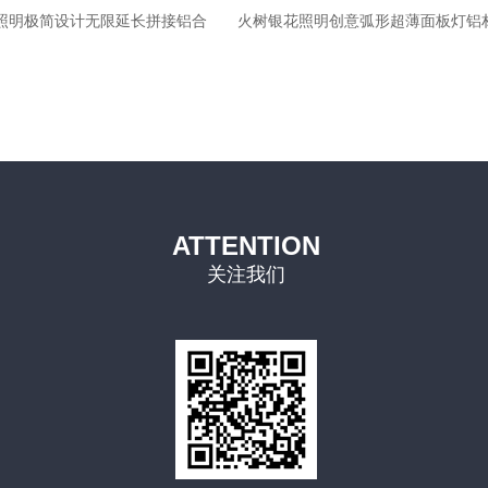
照明极简设计无限延长拼接铝合
火树银花照明创意弧形超薄面板灯铝
聚光led办公吊线灯 ds38
度led超薄平板灯
ATTENTION
关注我们