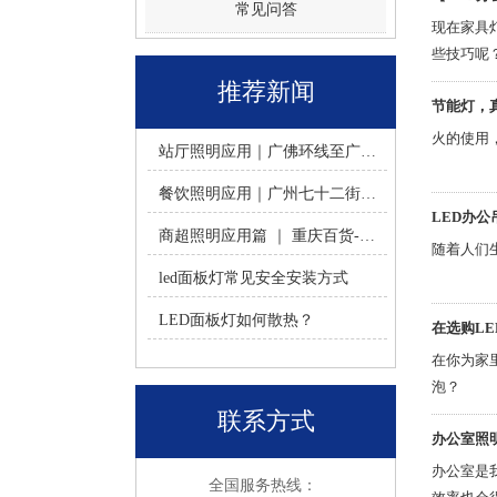
常见问答
现在家具
些技巧呢
推荐新闻
节能灯，
火的使用
站厅照明应用｜广佛环线至广州南站 -佛山火树银花照明
餐饮照明应用｜广州七十二街道餐饮连锁-佛山火树银花照明
LED办公
商超照明应用篇 ｜ 重庆百货-佛山火树银花照明合作历程
随着人们
led面板灯常见安全安装方式
LED面板灯如何散热？
在选购L
在你为家
泡？
联系方式
办公室照
办公室是
全国服务热线：