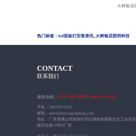
火树银花
金
热门标签：led面板灯安装资讯_火树银花照明科技
CONTACT
联系我们
0757-86780855 400-091-0027
服务热线：
手机：18925911326
邮箱：sales@shininglighting.com
地址：广东省佛山市南海区丹灶镇南海国家生态工业示范
园百合路10号D厂房