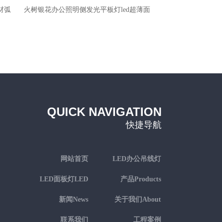
材弧
火树银花办公照明侧发光平板灯led超薄面
火树银花办公照明侧
板灯150x1200
板灯30
QUICK NAVIGATION
快捷导航
网站首页
LED办公吊线灯
LED linear
LED面板灯LED
产品Products
panel
新闻News
关于我们About
us
联系我们
工程案例