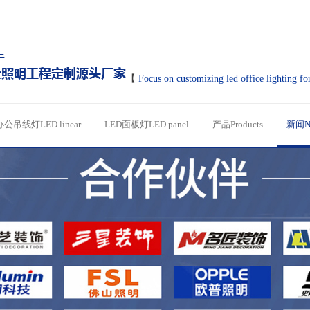
【
Focus on customizing led office lighting fo
办公吊线灯LED linear
LED面板灯LED panel
产品Products
新闻N