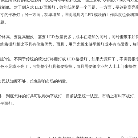
能低。对于侧入式 LED
面板灯
，效能低仍是一个问题。一方面，要达到高亮
寸的平板灯；另一方面，功率增加，照明器具内 LED 模块的工作温度也会增加
问题。
高。要提高能效，需要 LED 数量要多，成本在增加的同时，同时也带来如
传统格栅灯相比不具有价格优势。而且，用导光板来做平板灯成本有点昂贵，短
难。不同于传统的荧光灯格栅灯或 LED 格栅灯，如果光源坏了，不需要很专
光色不足或不亮了，可能整个灯具都要换掉，而且需要很专业的人士上门来操作
民认知度不够，难免影响市场的销量。
，到底怎样的灯具可以称为平板灯，目前缺乏统一认定。市场上有叫平板灯、
为平面灯。