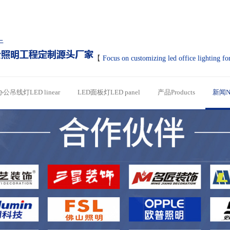
【
Focus on customizing led office lighting fo
办公吊线灯LED linear
LED面板灯LED panel
产品Products
新闻N