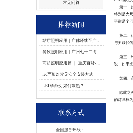
常见问答
第一、效
特别是大尺
平衡是个
推荐新闻
第二、价格
站厅照明应用｜广佛环线至广州南站 -佛山火树银花照明
与要取代
餐饮照明应用｜广州七十二街道餐饮连锁-佛山火树银花照明
第三、维护
商超照明应用篇 ｜ 重庆百货-佛山火树银花照明合作历程
说，如果
led面板灯常见安全安装方式
第四、市
LED面板灯如何散热？
除此之外
的灯具称
联系方式
全国服务热线：