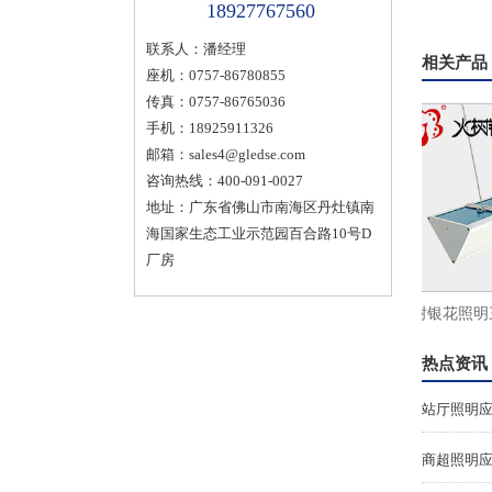
18927767560
联系人：潘经理
相关产品
座机：0757-86780855
传真：0757-86765036
手机：18925911326
邮箱：
sales4@gledse.com
咨询热线：400-091-0027
地址：广东省佛山市南海区丹灶镇南
海国家生态工业示范园百合路10号D
厂房
超薄面
火树银花办公照明侧发光平板灯led超薄面
火树银花照明三角
板灯600x1200
灯LED办
热点资讯