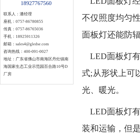
LED面板灯
18927767560
联系人：潘经理
不仅照度均匀性
座机：0757-86780855
传真：0757-86765036
面板灯还能防
手机：18925911326
邮箱：
sales4@gledse.com
咨询热线：400-091-0027
LED面板灯
地址：广东省佛山市南海区丹灶镇南
海国家生态工业示范园百合路10号D
式;从形状上可
厂房
光、暖光。
LED面板灯
装和运输，但是