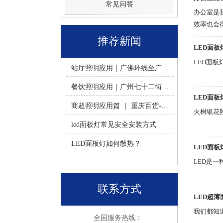
常见问答
办公室是
效率也会
来看看办
推荐新闻
LED面板
LED面
站厅照明应用｜广佛环线至广州南站 -佛山火树银花照明
餐饮照明应用｜广州七十二街道餐饮连锁-佛山火树银花照明
LED面
商超照明应用篇 ｜ 重庆百货-佛山火树银花照明合作历程
火树银花
led面板灯常见安全安装方式
LED面板灯如何散热？
LED面
LED是
联系方式
LED超薄
我们都知
全国服务热线：