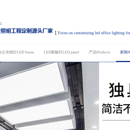
【
Focus on customizing led office lighting fo
办公吊线灯LED linear
LED面板灯LED panel
产品Products
新闻N