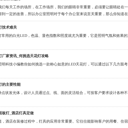
我们每天工作的场所，在工作场所，我们的眼睛非常重要，必须要让眼睛处在一
得到一定的改善，所以办公室照明对于每个办公室来说至关重要，那么你知道在
公室照明灯的一些相关介绍吧。
灯技术难关
板灯常用的白光LED，色温、显色指数和照度就尤为重要，它是照明气氛和效果
板灯厂家资讯_何挑选天花灯攻略
照明科技小编教你如何挑选一款称心如意的LED天花灯，可以通过以下几方面
板灯的主要性能
一种点状发光体，设计人员通过点、线、面的灵活组合，可按客户要求设计各种
面板灯_酒店灯具定做
道，酒店在装修过程中，灯具的应用非常重要。它往往能影响客户的用餐、住宿