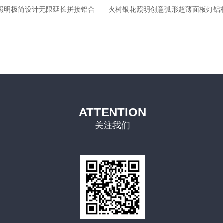
照明极简设计无限延长拼接铝合
火树银花照明创意弧形超薄面板灯铝
聚光led办公吊线灯 ds38
度led超薄平板灯
ATTENTION
关注我们