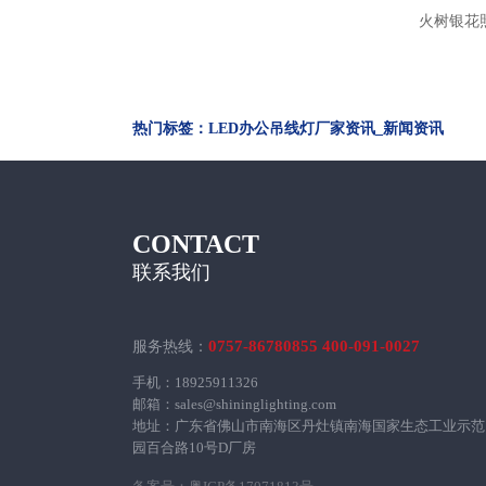
火树银花
金
热门标签：LED办公吊线灯厂家资讯_新闻资讯
CONTACT
联系我们
0757-86780855 400-091-0027
服务热线：
手机：18925911326
邮箱：sales@shininglighting.com
地址：广东省佛山市南海区丹灶镇南海国家生态工业示范
园百合路10号D厂房