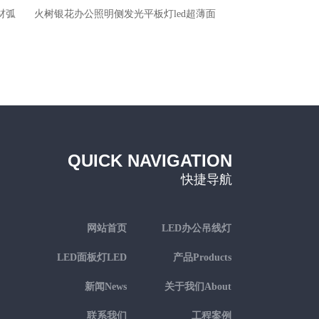
材弧
火树银花办公照明侧发光平板灯led超薄面
火树银花办公照明侧
板灯150x1200
板灯30
QUICK NAVIGATION
快捷导航
网站首页
LED办公吊线灯
LED linear
LED面板灯LED
产品Products
panel
新闻News
关于我们About
us
联系我们
工程案例