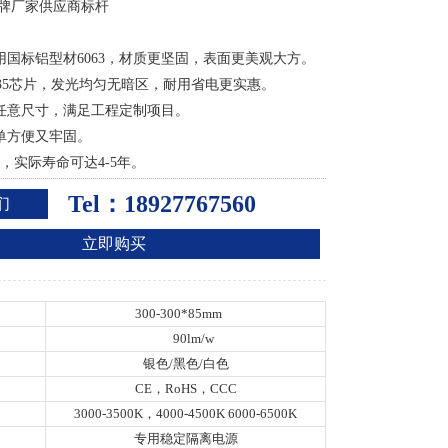
品牌厂家供应商标杆
：
采用国标铝型材6063，材质更坚固，表面更美观大方。
D2835芯片，发光均匀无暗区，耐用省电更实惠。
制任意尺寸，满足工程定制项目。
简单方便又牢固。
2年，实际寿命可达4-5年。
Tel：18927767560
们
立即购买
300-300*85mm
90lm/w
银色/黑色/白色
CE，RoHS，CCC
3000-3500K，4000-4500K 6000-6500K
专用稳定隔离电源