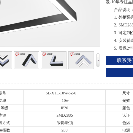
发-10年专注
产品说明
1. 外框
2. SM
3. 可定
4. 安装
5. 质保
联系我
型号
SL-XTL-10W-SZ-6
尺寸
功率
10w
光效
P 等级
IP20
颜色
光源
SMD2835
认证
装方式
吊装/吸顶
色温
色指数
≥80
电源