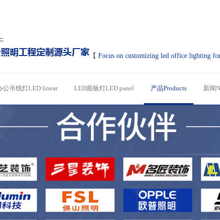
【
Focus on customizing led office lighting fo
办公吊线灯LED linear
LED面板灯LED panel
产品Products
新闻N