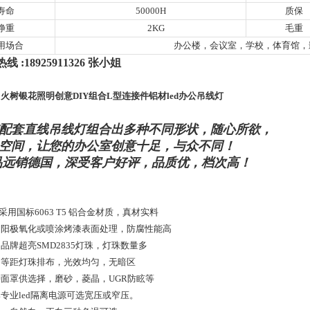
寿命
50000H
质保
净重
2KG
毛重
用场合
办公楼，会议室，学校，体育馆，
线 :18925911326 张小姐
火树银花照明创意DIY组合L型连接件铝材led办公吊线灯
配套直线吊线灯组合出多种不同形状，随心所欲，
空间，
让您的办公室创意十足，与众不同！
远销德国，深受客户好评，品质优，档次高！
体采用国标6063 T5 铝合金材质，真材实料
采用阳极氧化或喷涂烤漆表面处理，防腐性能高
采用品牌超亮SMD2835灯珠，灯珠数量多
采用等距灯珠排布，光效均匀，无暗区
多种面罩供选择，磨砂，菱晶，UGR防眩等
品牌专业led隔离电源可选宽压或窄压。