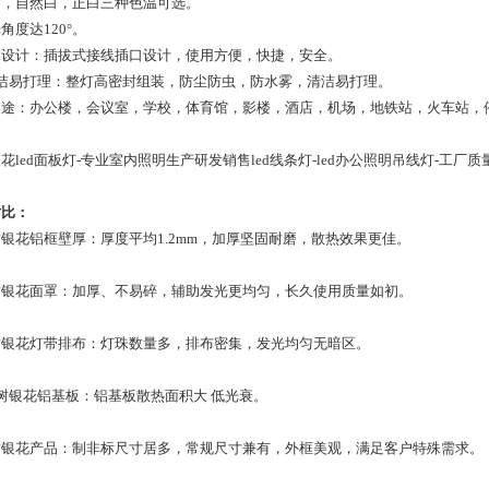
暖白，自然白，正白三种色温可选。
光角度达120°。
插口设计：插拔式接线插口设计，使用方便，快捷，安全。
 清洁易打理：整灯高密封组装，防尘防虫，防水雾，清洁易打理。
用途：办公楼，会议室，学校，体育馆，影楼，酒店，机场，地铁站，火车站，
花led面板灯-专业室内照明生产研发销售led线条灯-led办公照明吊线灯-工厂质
对比：
火树银花铝框壁厚：厚度平均1.2mm，加厚坚固耐磨，散热效果更佳。
火树银花面罩：加厚、不易碎，辅助发光更均匀，长久使用质量如初。
火树银花灯带排布：灯珠数量多，排布密集，发光均匀无暗区。
树银花铝基板：铝基板散热面积大 低光衰。
火树银花产品：制非标尺寸居多，常规尺寸兼有，外框美观，满足客户特殊需求。