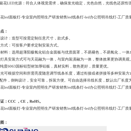
树银花LED光源：符合人体视觉需求，确保发光稳定，光色自然，光线色还原性
花led面板灯-专业室内照明生产研发销售led线条灯-led办公照明吊线灯-工厂质
卖点：
外观设计：造型可按需定制任意尺寸，款式多。
安装方式：可按客户要求定制安装方式。
优质材料：选用超薄阳极氧化铝合金面板与优质面罩，不易褪色，不易氧化，一
对款灯具安装方式可与天花融为一体，与室内装潢融为一体，整体效果更协调美观
98%纯度6063国标铝型材加厚铝板，真材实料，散热更好，质量更优。
直发光可根据空间和所需亮度随意调节线条长度，通过衔接或者拼接等多种安装方
头配件，倒钩设计，安全可靠，拆装方便。可自由选择吊线长度，默认出厂长度
花led面板灯-专业室内照明生产研发销售led线条灯-led办公照明吊线灯-工厂质
证：CCC ，CE，RoHS。
花led面板灯-专业室内照明生产研发销售led线条灯-led办公照明吊线灯-工厂质
实图：