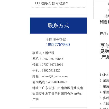
LED面板灯如何散热？
适
销售热
联系方式
产品：
全国服务热线：
18927767560
可与
灵动
联系人：潘经理
产品
座机：0757-86780855
传真：0757-86765036
手机：18925911326
1.灯
邮箱：
sales4@gledse.com
2. 
咨询热线：400-091-0027
3. 
地址：广东省佛山市南海区丹灶镇南
4. 
海国家生态工业示范园百合路10号D
5. 
厂房
6. 