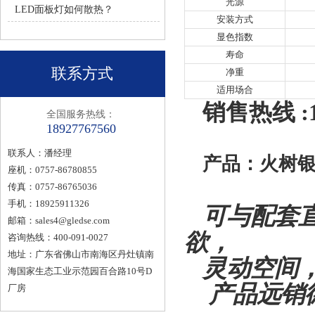
光源
LED面板灯如何散热？
安装方式
显色指数
寿命
联系方式
净重
适用场合
销售热线 :1
全国服务热线：
18927767560
联系人：潘经理
产品：火树银
座机：0757-86780855
传真：0757-86765036
手机：18925911326
可与配套
邮箱：
sales4@gledse.com
欲，
咨询热线：400-091-0027
地址：广东省佛山市南海区丹灶镇南
灵动空间
海国家生态工业示范园百合路10号D
产品远销
厂房