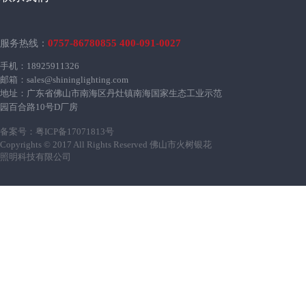
0757-86780855 400-091-0027
服务热线：
手机：18925911326
邮箱：sales@shininglighting.com
地址：广东省佛山市南海区丹灶镇南海国家生态工业示范
园百合路10号D厂房
备案号：
粤ICP备17071813号
Copyrights © 2017 All Rights Reserved 佛山市火树银花
照明科技有限公司