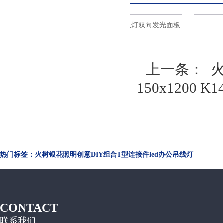
d超薄面
火树银花照明三角形平板灯双向发光面板
商
灯LED办公吊线灯ds33
上一条：
150x1200 K1
热门标签：火树银花照明创意DIY组合T型连接件led办公吊线灯
CONTACT
联系我们