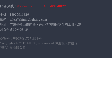
0757-86780855 400-091-0027
服务热线：
手机：18925911326
邮箱：sales@shininglighting.com
地址：广东省佛山市南海区丹灶镇南海国家生态工业示范
园百合路10号D厂房
备案号：
粤ICP备17071813号
Copyrights © 2017 All Rights Reserved 佛山市火树银花
照明科技有限公司